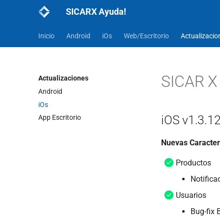
SICARX Ayuda!
Inicio
Android
iOs
Web/Escritorio
Actualizacio
SICAR X 
Actualizaciones
Android
iOs
iOS v1.3.1
App Escritorio
Nuevas Caracter
Productos
Notifica
Usuarios
Bug-fix 