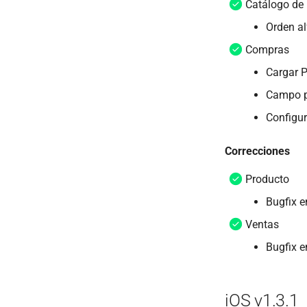
Catálogo de
Orden a
Compras
Cargar 
Campo pa
Configur
Correcciones
Producto
Bugfix e
Ventas
Bugfix e
iOS v1.3.1