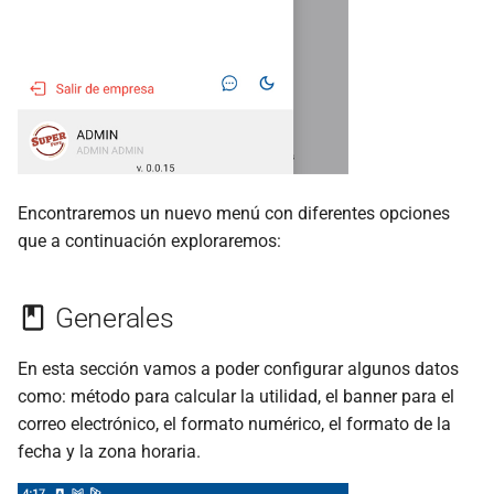
Productos
Número de Decimales en
Precios Netos
Departamento/Categoria
Encontraremos un nuevo menú con diferentes opciones
Unidades
que a continuación exploraremos:
Impuestos
Generales
Operatividad
En esta sección vamos a poder configurar algunos datos
como: método para calcular la utilidad, el banner para el
Público General
correo electrónico, el formato numérico, el formato de la
fecha y la zona horaria.
General