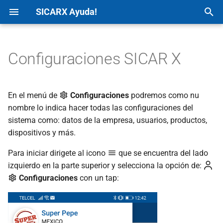
SICARX Ayuda!
I
n
Configuraciones SICAR X
Generales
Configuración Básica
iPhone/iPod
WEB
Android
Crear Cuenta SICAR X
Crear Cuenta SICAR X
Dashboard
Agregar Productos
Realizar Ventas
Agregar Clientes
Agregar Usuarios
Generar Consultas
Generar Reportes
Configuraciones
Configuración Básica
Agregar Productos
Agregar Clientes
Agregar Usuarios
Generar Consultas
Generar Reportes
Configuraciones
i
c
Empresa
Crear Cuenta SICAR X
iPad
Productos
iOs
Configuración Básica
Configuración Básica
Menu Desplegable
Dispositivos
Crear Cuenta SICAR X
Dispositivos
En el menú de
Configuraciones
podremos como nu
i
nombre lo indica hacer todas las configuraciones del
Dispositivos/Periféricos
Ventas
Ventas
App Escritorio
Ventas
Ventas
Configuración Básica
sistema como: datos de la empresa, usuarios, productos,
a
dispositivos y más.
Compras
Clientes
Impresoras de Tickets
Agregar Productos
Agregar Productos
Crear Cuenta SICAR X
l
Para iniciar dirigete al icono
que se encuentra del lado
i
Agregar Productos
Usuarios
Impresoras de Etiquetas
Agregar Clientes
Agregar Clientes
izquierdo en la parte superior y selecciona la opción de:
z
Configuraciones
con un tap:
Agregar Clientes
Consultas
Básculas
Agregar Usuarios
Agregar Usuarios
a
n
Agregar Usuarios
Reportes
Lectores
Generar Consultas
Generar Consultas