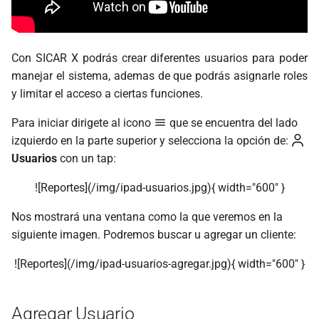
d
Generar Reportes
Configuraciones
Generar Consultas
Generar Consultas
o
Configuraciones
APLICACIÓN
Generar Reportes
Generar Reportes
Con SICAR X podrás crear diferentes usuarios para poder
b
manejar el sistema, ademas de que podrás asignarle roles
ú
Dispositivos
Productos App
Configuraciones
Configuraciones
y limitar el acceso a ciertas funciones.
s
Para iniciar dirigete al icono
que se encuentra del lado
Clientes App
Dispositivos
Dispositivos
q
izquierdo en la parte superior y selecciona la opción de:
Usuarios
con un tap:
Usuarios App
u
![Reportes](/img/ipad-usuarios.jpg){ width="600" }
e
Consultas App
d
Nos mostrará una ventana como la que veremos en la
Reportes App
siguiente imagen. Podremos buscar u agregar un cliente:
a
![Reportes](/img/ipad-usuarios-agregar.jpg){ width="600" }
Configuraciones App
Agregar Usuario