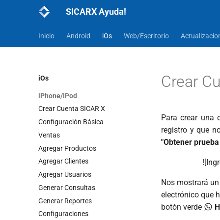
SICARX Ayuda!
Inicio
Android
iOs
Web/Escritorio
Actualizacio
Crear C
iOs
iPhone/iPod
Crear Cuenta SICAR X
Para crear una 
Configuración Básica
registro y que 
Ventas
"Obtener prueba
Agregar Productos
Agregar Clientes
![Ing
Agregar Usuarios
Nos mostrará un 
Generar Consultas
electrónico que 
Generar Reportes
botón verde
H
Configuraciones