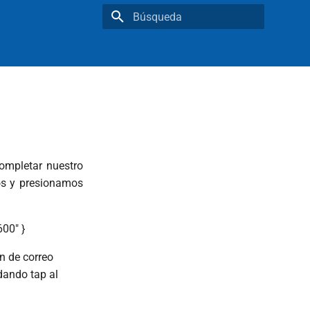
Inicializando búsqueda
ompletar nuestro
os y presionamos
600" }
n de correo
dando tap al