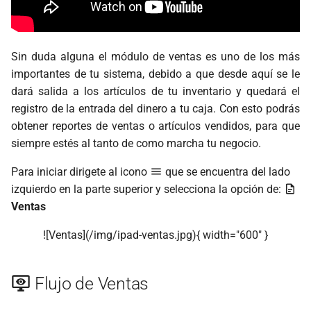
d
Movimientos de Caja de
Generar Reportes
Configuraciones
Generar Consultas
Generar Consultas
o
Salida
Configuraciones
APLICACIÓN
Generar Reportes
Generar Reportes
Sin duda alguna el módulo de ventas es uno de los más
b
Producto Rápido
importantes de tu sistema, debido a que desde aquí se le
ú
Dispositivos
Productos App
Configuraciones
Configuraciones
dará salida a los artículos de tu inventario y quedará el
Cambiar Vendedor
registro de la entrada del dinero a tu caja. Con esto podrás
s
Clientes App
Dispositivos
Dispositivos
obtener reportes de ventas o artículos vendidos, para que
q
Realizar corte de Caja
siempre estés al tanto de como marcha tu negocio.
Usuarios App
u
Para iniciar dirigete al icono
que se encuentra del lado
Cambiar Moneda
e
izquierdo en la parte superior y selecciona la opción de:
Consultas App
Ventas
d
Reportes App
![Ventas](/img/ipad-ventas.jpg){ width="600" }
a
Configuraciones App
Flujo de Ventas