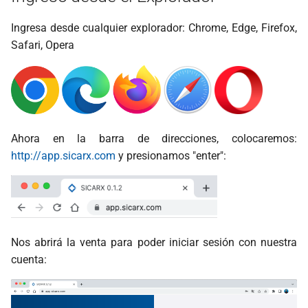
d
Generar Consultas
Generar Consultas
Generar Reportes
Generar Reportes
Ingresa desde cualquier explorador: Chrome, Edge, Firefox,
o
Safari, Opera
Generar Reportes
Generar Reportes
Configuraciones
Configuraciones
b
ú
Configuraciones
Configuraciones
Dispositivos
Dispositivos
s
Dispositivos
Dispositivos
q
Ahora en la barra de direcciones, colocaremos:
http://app.sicarx.com
y presionamos "enter":
u
e
d
a
Nos abrirá la venta para poder iniciar sesión con nuestra
cuenta: