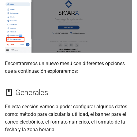
Predeterminar Moneda
d
Generar Consultas
Generar Consultas
Generar Reportes
Generar Reportes
o
Configurar
Denominaciones
Generar Reportes
Generar Reportes
Configuraciones
Configuraciones
b
ú
Eliminar Moneda
Configuraciones
Configuraciones
Dispositivos
Dispositivos
s
Actualizar Tipo de Cambio
Dispositivos
Dispositivos
q
Automáticamente
Encontraremos un nuevo menú con diferentes opciones
u
que a continuación exploraremos:
Formas de Pago
e
Generales
Cajas de Cobro
d
a
Usuarios
En esta sección vamos a poder configurar algunos datos
como: método para calcular la utilidad, el banner para el
Agregar un Rol
correo electrónico, el formato numérico, el formato de la
fecha y la zona horaria.
Tipo de Usuario