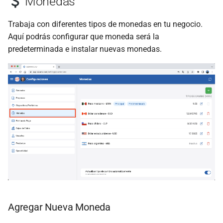
Monedas
General
Trabaja con diferentes tipos de monedas en tu negocio.
Documento
Aquí podrás configurar que moneda será la
predeterminada e instalar nuevas monedas.
Agregar una Serie o Folio
Inicial
Formato Principal
Correo Electrónico
Agregar Nueva Moneda