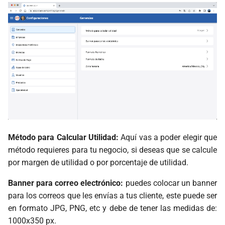
Productos
Número de Decimales en
Precios Netos
Departamento/Categoría
Agregar
Departamento/Categoría
Método para Calcular Utilidad:
Aquí vas a poder elegir que
Ordenar
método requieres para tu negocio, si deseas que se calcule
por margen de utilidad o por porcentaje de utilidad.
Ordenar Alfabéticamente
Banner para correo electrónico:
puedes colocar un banner
Unidades
para los correos que les envías a tus cliente, este puede ser
en formato JPG, PNG, etc y debe de tener las medidas de:
Agregar Unidad
1000x350 px.