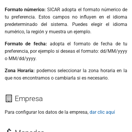
Formato númerico:
SICAR adopta el formato númerico de
Editar Unidad
tu preferencia. Estos campos no influyen en el idioma
predeterminado del sistema. Puedes elegir el idioma
Eliminar Unidad
numérico, la región y muestra un ejemplo.
Impuestos
Formato de fecha:
adopta el formato de fecha de tu
preferencia, por ejemplo si deseas el formato: dd/MM/yyyy
Agregar un Impuesto
o MM/dd/yyyy.
Nuevo
Zona Horaria:
podemos seleccionar la zona horaria en la
Editar Impuestos
que nos encontramos o cambiarla si es necesario.
Eliminar Impuestos
Empresa
Operatividad
Para configurar los datos de la empresa,
dar clic aquí
Público General