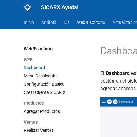
SICARX Ayuda!
Inicio
Android
iOs
Web/Escritorio
Actualizacio
Dashboa
Web/Escritorio
WEB
Dashboard
El
Dashboard
es 
Menu Desplegable
sesión en el sis
Configuración Básica
agregar accesos d
Crear Cuenta SICAR X
Productos
Agregar Productos
Ventas
Realizar Ventas