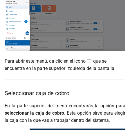
d
Generar token de acceso
Generar Consultas
Generar Consultas
Generar Reportes
Generar Reportes
o
Vigencia de la suscripción
Generar Reportes
Generar Reportes
Configuraciones
Configuraciones
b
ú
Usuario activo
Configuraciones
Configuraciones
Dispositivos
Dispositivos
s
Dispositivos
Dispositivos
q
Para abrir este menú, da clic en el icono
que se
u
encuentra en la parte superior izquierda de la pantalla.
e
d
Seleccionar caja de cobro
a
En la parte superior del menú encontrarás la opción para
seleccionar la caja de cobro
. Esta opción sirve para elegir
la caja con la que vas a trabajar dentro del sistema.